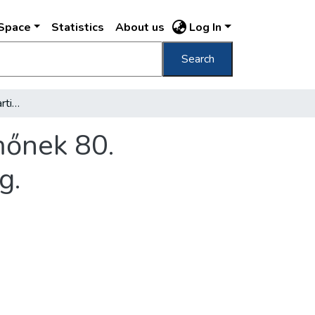
DSpace
Statistics
About us
Log In
Search
A dánk nagy írójának Martin Andersen Nemőnek 80. születésnapját ünnepli az egész haladó világ.
mőnek 80.
g.