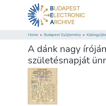
B
UDAPEST
E
LECTRONIC
A
RCHIVE
Home
Budapest Gyűjtemény
Különgyűjt
A dánk nagy írój
születésnapját ünn