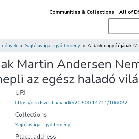
Communities & Collections
All of 
emények
Sajtókivágat-gyűjtemény
ának Martin Andersen Ne
epli az egész haladó vilá
URI
https://bea.fszek.hu/handle/20.500.14711/106082
Collections
Sajtókivágat-gyűjtemény
Place, address