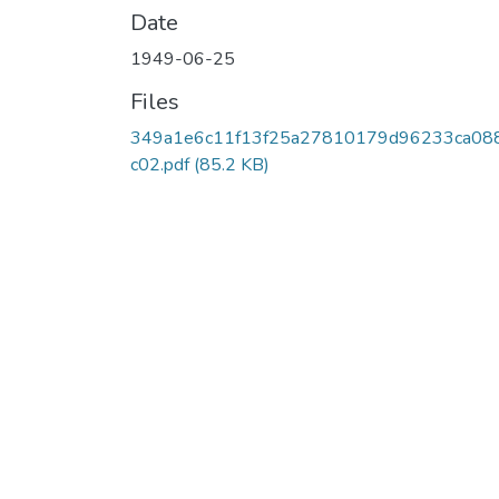
Date
1949-06-25
Files
349a1e6c11f13f25a27810179d96233ca08
c02.pdf
(85.2 KB)