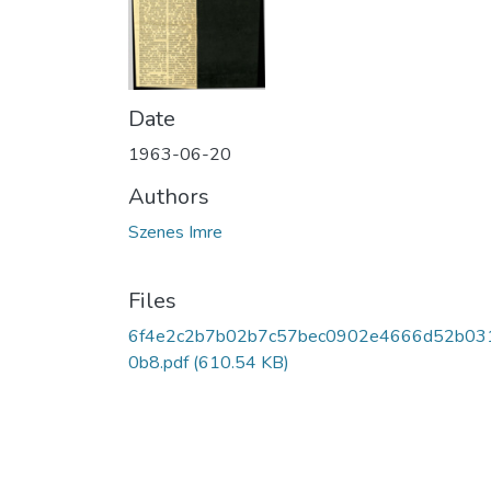
Date
1963-06-20
Authors
Szenes Imre
Files
6f4e2c2b7b02b7c57bec0902e4666d52b03
0b8.pdf
(610.54 KB)