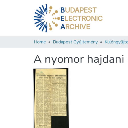
B
UDAPEST
E
LECTRONIC
A
RCHIVE
Home
Budapest Gyűjtemény
Különgyűjt
A nyomor hajdani 