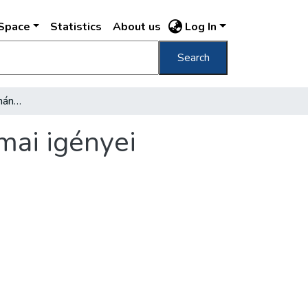
DSpace
Statistics
About us
Log In
Search
A nyomor hajdani otthonának mai élete és mai igényei
mai igényei