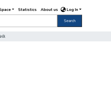
DSpace
Statistics
About us
Log In
Search
lről