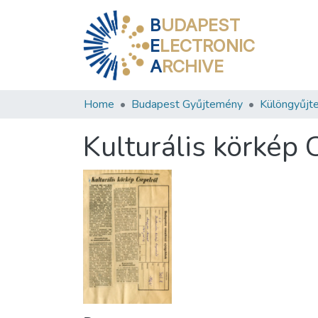
B
UDAPEST
E
LECTRONIC
A
RCHIVE
Home
Budapest Gyűjtemény
Különgyűjt
Kulturális körkép 