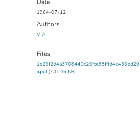
Date
1964-07-12
Authors
V. A.
Files
1e26f2d4a3708440c25fca38fffd4e436ed2
a.pdf
(731.46 KB)