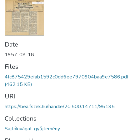
Date
1957-08-18
Files
4fc875429efab1592c0dd6ee7970904baa9e7586.pdf
(462.15 KB)
URI
https://bea.fszek.hu/handle/20.500.14711/96195
Collections
Sajtókivágat-gyűjtemény