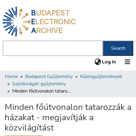
B
UDAPEST
E
LECTRONIC
A
RCHIVE
Search
(current
Log In
Home
Budapest Gyűjtemény
Különgyűjtemények
Communities & Collections
Sajtókivágat-gyűjtemény
All of DSpace
Minden főútvonalon tatarozzák a házakat - megjavítják a közvilágítást
Statistics
Minden főútvonalon tatarozzák a
About us
házakat - megjavítják a
közvilágítást