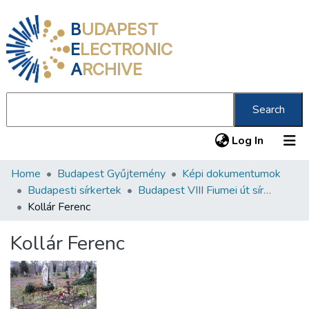
B
UDAPEST
E
LECTRONIC
A
RCHIVE
Search
(current
Log In
Home
Budapest Gyűjtemény
Képi dokumentumok
Communities & Collections
Budapesti sírkertek
Budapest VIII Fiumei út sírkert 2. rész
All of DSpace
Kollár Ferenc
Statistics
Kollár Ferenc
About us