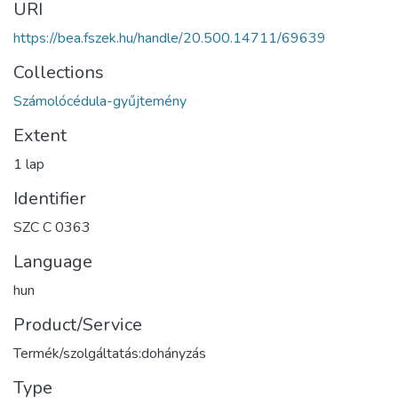
URI
https://bea.fszek.hu/handle/20.500.14711/69639
Collections
Számolócédula-gyűjtemény
Extent
1 lap
Identifier
SZC C 0363
Language
hun
Product/Service
Termék/szolgáltatás:dohányzás
Type