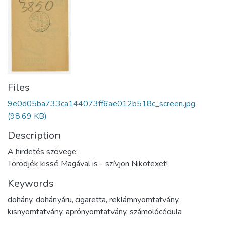
Files
9e0d05ba733ca144073ff6ae012b518c_screen.jpg
(98.69 KB)
Description
A hirdetés szövege:
Törödjék kissé Magával is - szívjon Nikotexet!
Keywords
dohány
,
dohányáru
,
cigaretta
,
reklámnyomtatvány
,
kisnyomtatvány
,
aprónyomtatvány
,
számolócédula