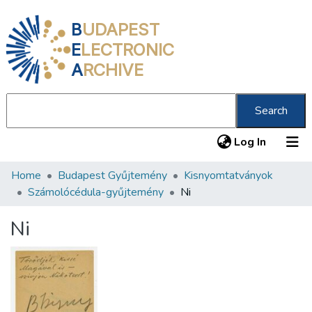
B
UDAPEST
E
LECTRONIC
A
RCHIVE
Search
(current
Log In
Home
Budapest Gyűjtemény
Kisnyomtatványok
Communities & Collections
Számolócédula-gyűjtemény
Ni
All of DSpace
Ni
Statistics
About us