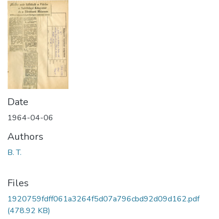
Date
1964-04-06
Authors
B. T.
Files
1920759fdff061a3264f5d07a796cbd92d09d162.pdf
(478.92 KB)