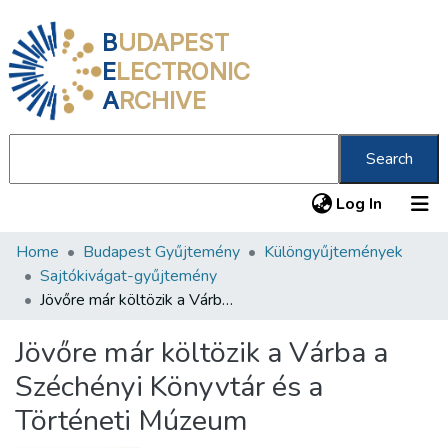
B
UDAPEST
E
LECTRONIC
A
RCHIVE
Search
(current
Log In
Home
Budapest Gyűjtemény
Különgyűjtemények
Communities & Collections
Sajtókivágat-gyűjtemény
All of DSpace
Jövőre már költözik a Várba a Széchényi Könyvtár és a Történeti Múzeum
Statistics
Jövőre már költözik a Várba a
About us
Széchényi Könyvtár és a
Történeti Múzeum