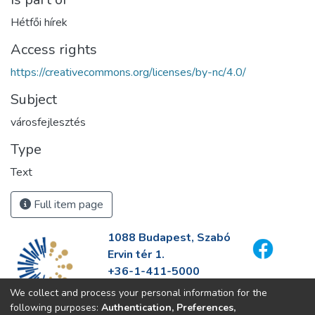
Hétfői hírek
Access rights
https://creativecommons.org/licenses/by-nc/4.0/
Subject
városfejlesztés
Type
Text
Full item page
1088 Budapest, Szabó
Ervin tér 1.
+36-1-411-5000
info@fszek.hu
We collect and process your personal information for the
https://fszek.hu
following purposes:
Authentication, Preferences,