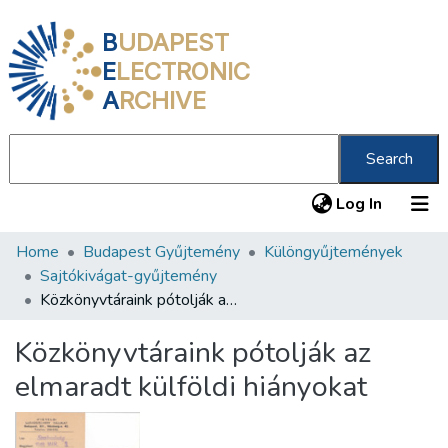
B
UDAPEST
E
LECTRONIC
A
RCHIVE
Search
(current
Log In
Home
Budapest Gyűjtemény
Különgyűjtemények
Communities & Collections
Sajtókivágat-gyűjtemény
All of DSpace
Közkönyvtáraink pótolják az elmaradt külföldi hiányokat
Statistics
Közkönyvtáraink pótolják az
About us
elmaradt külföldi hiányokat