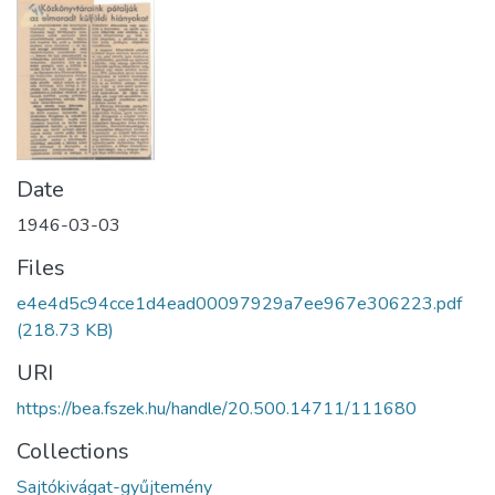
Date
1946-03-03
Files
e4e4d5c94cce1d4ead00097929a7ee967e306223.pdf
(218.73 KB)
URI
https://bea.fszek.hu/handle/20.500.14711/111680
Collections
Sajtókivágat-gyűjtemény