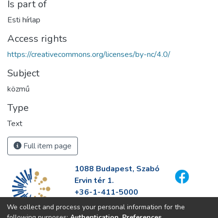
Is part of
Esti hírlap
Access rights
https://creativecommons.org/licenses/by-nc/4.0/
Subject
közmű
Type
Text
Full item page
1088 Budapest, Szabó
Ervin tér 1.
+36-1-411-5000
info@fszek.hu
We collect and process your personal information for the
https://fszek.hu
following purposes:
Authentication, Preferences,