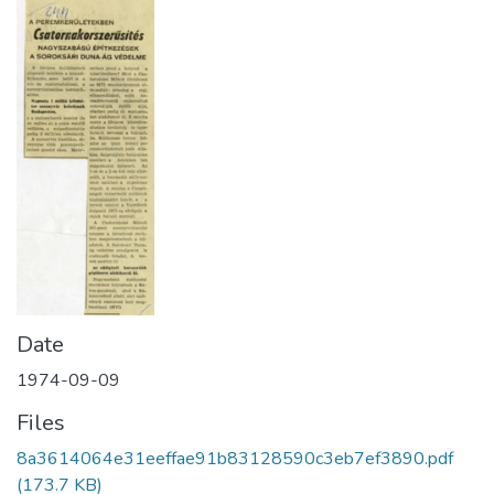
Date
1974-09-09
Files
8a3614064e31eeffae91b83128590c3eb7ef3890.pdf
(173.7 KB)