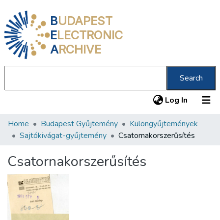
B
UDAPEST
E
LECTRONIC
A
RCHIVE
Search
(current
Log In
Home
Budapest Gyűjtemény
Különgyűjtemények
Communities & Collections
Sajtókivágat-gyűjtemény
Csatornakorszerűsítés
All of DSpace
Csatornakorszerűsítés
Statistics
About us