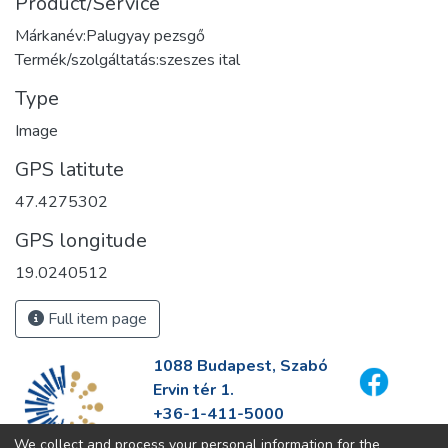
Product/Service
Márkanév:Palugyay pezsgő
Termék/szolgáltatás:szeszes ital
Type
Image
GPS latitute
47.4275302
GPS longitude
19.0240512
Full item page
1088 Budapest, Szabó
Ervin tér 1.
+36-1-411-5000
info@fszek.hu
We collect and process your personal information for the