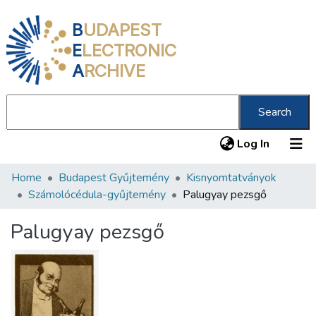
B
UDAPEST
E
LECTRONIC
A
RCHIVE
Search
(current
Log In
Home
Budapest Gyűjtemény
Kisnyomtatványok
Communities & Collections
Számolócédula-gyűjtemény
Palugyay pezsgő
All of DSpace
Palugyay pezsgő
Statistics
About us