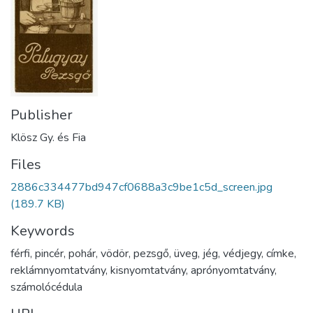
Publisher
Klösz Gy. és Fia
Files
2886c334477bd947cf0688a3c9be1c5d_screen.jpg
(189.7 KB)
Keywords
férfi
,
pincér
,
pohár
,
vödör
,
pezsgő
,
üveg
,
jég
,
védjegy
,
címke
,
reklámnyomtatvány
,
kisnyomtatvány
,
aprónyomtatvány
,
számolócédula