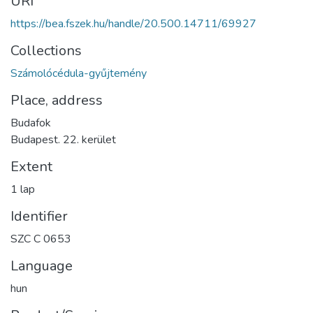
URI
https://bea.fszek.hu/handle/20.500.14711/69927
Collections
Számolócédula-gyűjtemény
Place, address
Budafok
Budapest. 22. kerület
Extent
1 lap
Identifier
SZC C 0653
Language
hun