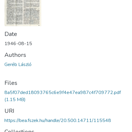
Date
1946-08-15
Authors
Geréb László
Files
8a5f07ded18093765c6e9f4e47ea987c4f709772.pdf
(1.15 MB)
URI
https://bea.fszek.hu/handle/20.500.14711/115548
Collections