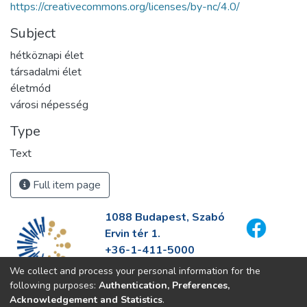
https://creativecommons.org/licenses/by-nc/4.0/
Subject
hétköznapi élet
társadalmi élet
életmód
városi népesség
Type
Text
Full item page
1088 Budapest, Szabó
Ervin tér 1.
+36-1-411-5000
info@fszek.hu
We collect and process your personal information for the
https://fszek.hu
following purposes:
Authentication, Preferences,
Acknowledgement and Statistics
.