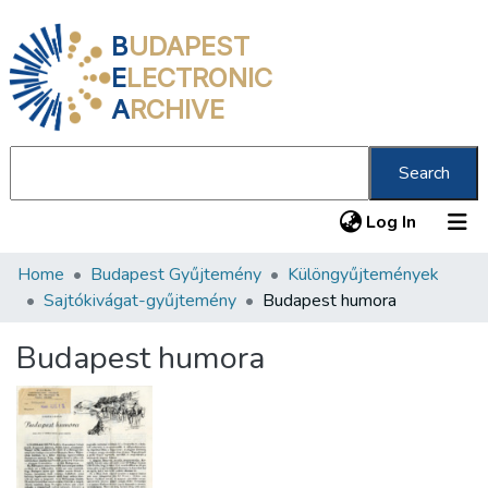
B
UDAPEST
E
LECTRONIC
A
RCHIVE
Search
(current
Log In
Home
Budapest Gyűjtemény
Különgyűjtemények
Communities & Collections
Sajtókivágat-gyűjtemény
Budapest humora
All of DSpace
Budapest humora
Statistics
About us