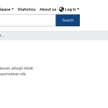
DSpace
Statistics
About us
Log In
Search
[Tabáni részlet a Gellérthegy oldalában]
lusias jellegű házak.
oportokban nők,