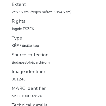
Extent
25x35 cm, (teljes méret: 33x45 cm)
Rights
Jogok: FSZEK
Type
KÉP / önálló kép
Source collection
Budapest-képarchívum
Image identifier
001246
MARC identifier
bibFOT00002876
Technical details