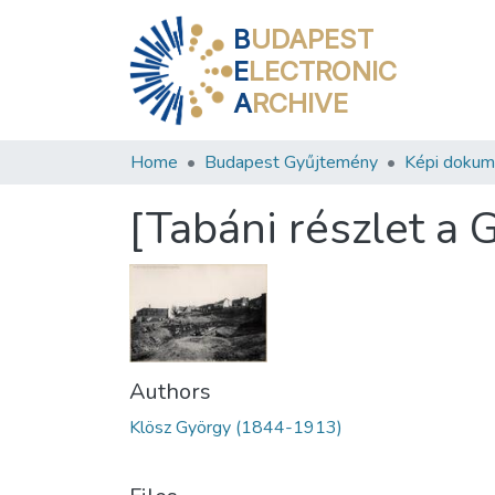
B
UDAPEST
E
LECTRONIC
A
RCHIVE
Home
Budapest Gyűjtemény
Képi doku
[Tabáni részlet a 
Authors
Klösz György (1844-1913)