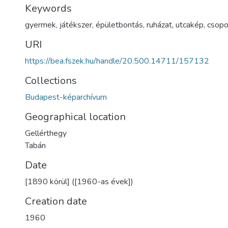
Keywords
gyermek
,
játékszer
,
épületbontás
,
ruházat
,
utcakép
,
csopo
URI
https://bea.fszek.hu/handle/20.500.14711/157132
Collections
Budapest-képarchívum
Geographical location
Gellérthegy
Tabán
Date
[1890 körül] ([1960-as évek])
Creation date
1960