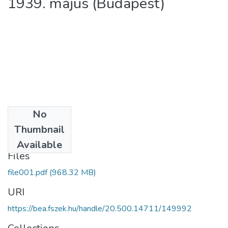
1939. május (Budapest)
No
Date
Thumbnail
1939
Available
Files
file001.pdf
(968.32 MB)
URI
https://bea.fszek.hu/handle/20.500.14711/149992