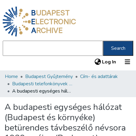
B
UDAPEST
E
LECTRONIC
A
RCHIVE
Search
(current
Log In
Home
Budapest Gyűjtemény
Cím- és adattárak
Communities & Collections
Budapesti telefonkönyvek 1906-1950
All of DSpace
A budapesti egységes hálózat (Budapest és környéke) betürendes távbeszélő névsora 1939. május (Budapest)
Statistics
A budapesti egységes hálózat
About us
(Budapest és környéke)
betürendes távbeszélő névsora