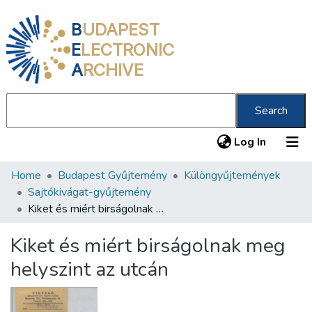
B
UDAPEST
E
LECTRONIC
A
RCHIVE
Search
(current
Log In
Home
Budapest Gyűjtemény
Különgyűjtemények
Communities & Collections
Sajtókivágat-gyűjtemény
All of DSpace
Kiket és miért birságolnak meg helyszint az utcán
Statistics
Kiket és miért birságolnak meg
About us
helyszint az utcán