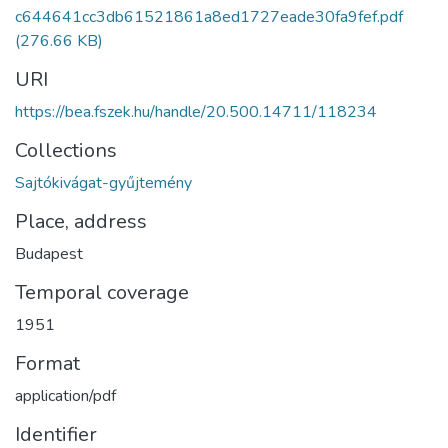
c644641cc3db61521861a8ed1727eade30fa9fef.pdf
(276.66 KB)
URI
https://bea.fszek.hu/handle/20.500.14711/118234
Collections
Sajtókivágat-gyűjtemény
Place, address
Budapest
Temporal coverage
1951
Format
application/pdf
Identifier