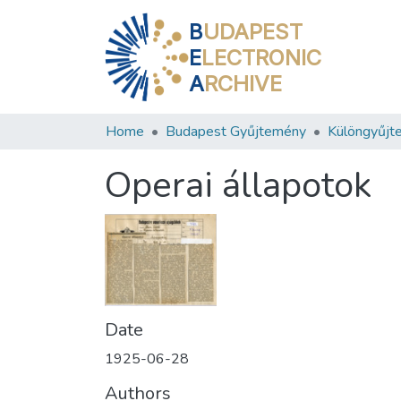
B
UDAPEST
E
LECTRONIC
A
RCHIVE
Home
Budapest Gyűjtemény
Különgyűjt
Operai állapotok
Date
1925-06-28
Authors