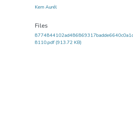
Kern Aurél
Files
8774844102ad486869317badde6640c0a1
8110.pdf
(913.72 KB)