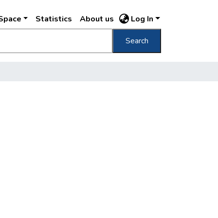
DSpace
Statistics
About us
Log In
Search