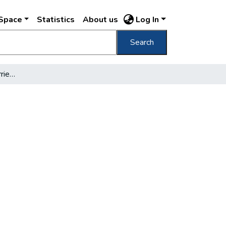
DSpace
Statistics
About us
Log In
Search
Régi pesti csibészek karrierje