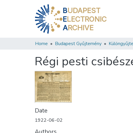
B
UDAPEST
E
LECTRONIC
A
RCHIVE
Home
Budapest Gyűjtemény
Különgyűjt
Régi pesti csibész
Date
1922-06-02
Authors