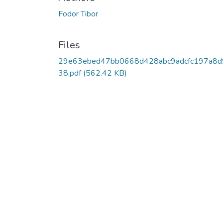
Fodor Tibor
Files
29e63ebed47bb0668d428abc9adcfc197a8d
38.pdf
(562.42 KB)