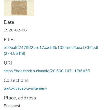
Date
1920-02-08
Files
b10ba5f247f8f2ace17aaeb6b1054eea6aea1936.pdf
(274.55 KB)
URI
https://bea.fszek.hu/handle/20.500.14711/96455
Collections
Sajtókivágat-gyűjtemény
Place, address
Budapest