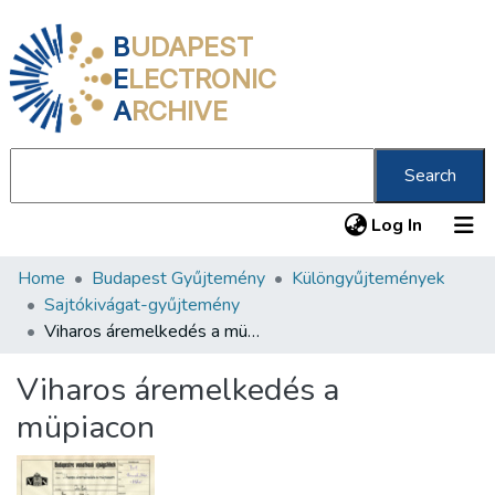
B
UDAPEST
E
LECTRONIC
A
RCHIVE
Search
(current
Log In
Home
Budapest Gyűjtemény
Különgyűjtemények
Communities & Collections
Sajtókivágat-gyűjtemény
All of DSpace
Viharos áremelkedés a müpiacon
Statistics
Viharos áremelkedés a
About us
müpiacon