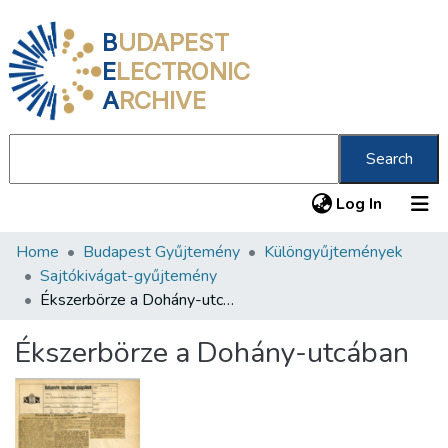
B
UDAPEST
E
LECTRONIC
A
RCHIVE
Search
(current
Log In
Home
Budapest Gyűjtemény
Különgyűjtemények
Communities & Collections
Sajtókivágat-gyűjtemény
All of DSpace
Ékszerbörze a Dohány-utcában
Statistics
Ékszerbörze a Dohány-utcában
About us