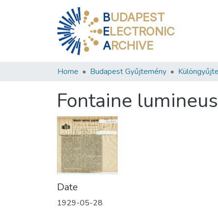
B
UDAPEST
E
LECTRONIC
A
RCHIVE
Home
Budapest Gyűjtemény
Különgyűjt
Fontaine lumineu
Date
1929-05-28