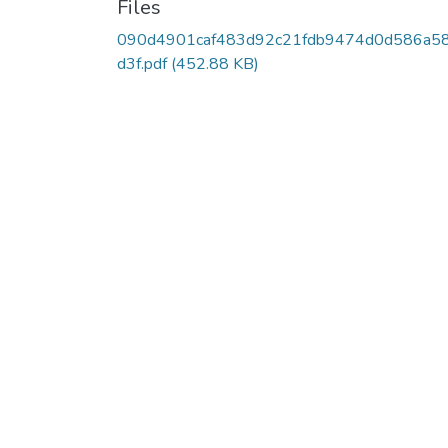
Files
090d4901caf483d92c21fdb9474d0d586a5
d3f.pdf
(452.88 KB)