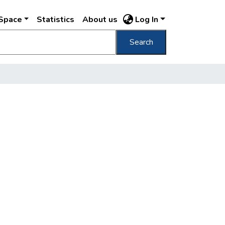
DSpace
Statistics
About us
Log In
Search