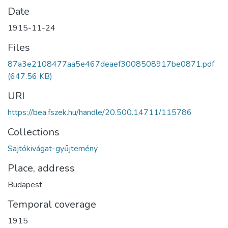
Date
1915-11-24
Files
87a3e2108477aa5e467deaef3008508917be0871.pdf
(647.56 KB)
URI
https://bea.fszek.hu/handle/20.500.14711/115786
Collections
Sajtókivágat-gyűjtemény
Place, address
Budapest
Temporal coverage
1915