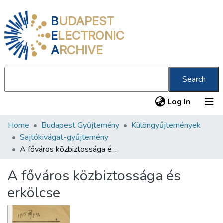
B
UDAPEST
E
LECTRONIC
A
RCHIVE
Search
(current
Log In
Home
Budapest Gyűjtemény
Különgyűjtemények
Communities & Collections
Sajtókivágat-gyűjtemény
All of DSpace
A főváros közbiztossága és erkölcse
Statistics
A főváros közbiztossága és
About us
erkölcse