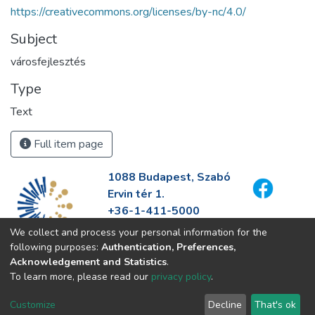
https://creativecommons.org/licenses/by-nc/4.0/
Subject
városfejlesztés
Type
Text
Full item page
1088 Budapest, Szabó
Ervin tér 1.
+36-1-411-5000
info@fszek.hu
We collect and process your personal information for the
https://fszek.hu
following purposes:
Authentication, Preferences,
Acknowledgement and Statistics
.
To learn more, please read our
privacy policy
.
Customize
Decline
That's ok