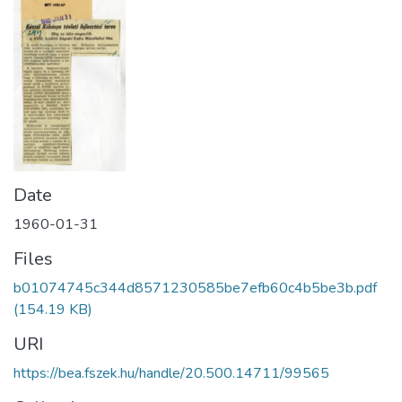
Date
1960-01-31
Files
b01074745c344d8571230585be7efb60c4b5be3b.pdf
(154.19 KB)
URI
https://bea.fszek.hu/handle/20.500.14711/99565