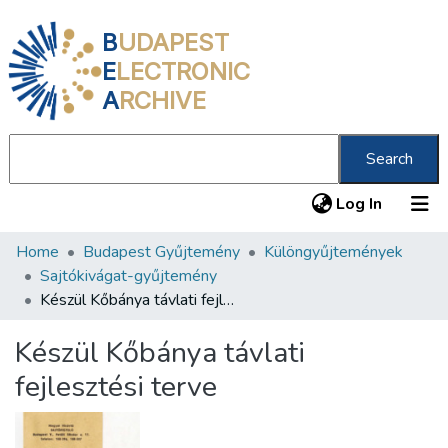
B
UDAPEST
E
LECTRONIC
A
RCHIVE
Search
(current
Log In
Home
Budapest Gyűjtemény
Különgyűjtemények
Communities & Collections
Sajtókivágat-gyűjtemény
All of DSpace
Készül Kőbánya távlati fejlesztési terve
Statistics
Készül Kőbánya távlati
About us
fejlesztési terve