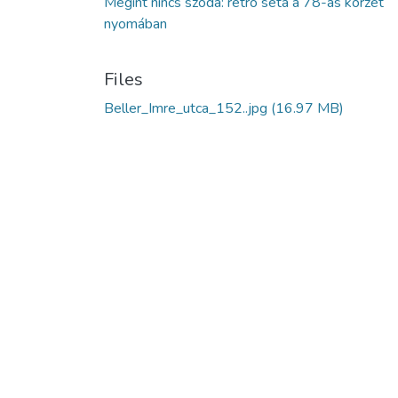
Megint nincs szóda: retro séta a 78-as körzet
nyomában
Files
Beller_Imre_utca_152..jpg
(16.97 MB)