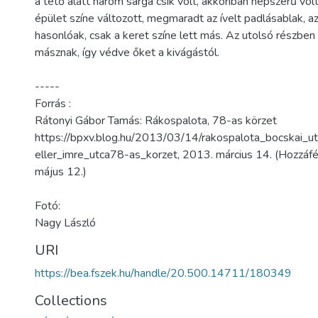
a tető alatt három sárga csík volt, akkoriban népszerű volt
épület színe változott, megmaradt az ívelt padlásablak, az
hasonlóak, csak a keret színe lett más. Az utolsó részben 
másznak, így védve őket a kivágástól.
-----
Forrás :
Rátonyi Gábor Tamás: Rákospalota, 78-as körzet
https://bpxv.blog.hu/2013/03/14/rakospalota_bocskai_u
eller_imre_utca78-as_korzet, 2013. március 14. (Hozzáfé
május 12.)
Fotó:
Nagy László
URI
https://bea.fszek.hu/handle/20.500.14711/180349
Collections