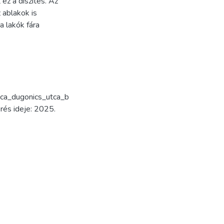
 ez a díszítés. Az
 ablakok is
a lakók fára
tca_dugonics_utca_b
rés ideje: 2025.