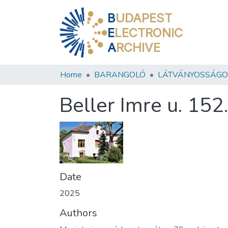
B
UDAPEST
E
LECTRONIC
A
RCHIVE
Home
BARANGOLÓ
LÁTVÁNYOSSÁGO
Beller Imre u. 152.
Date
2025
Authors