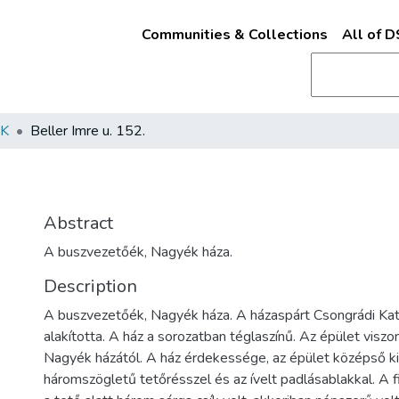
Communities & Collections
All of 
K
Beller Imre u. 152.
Abstract
A buszvezetőék, Nagyék háza.
Description
A buszvezetőék, Nagyék háza. A házaspárt Csongrádi Kat
alakította. A ház a sorozatban téglaszínű. Az épület visz
Nagyék házától. A ház érdekessége, az épület középső ki
háromszögletű tetőrésszel és az ívelt padlásablakkal. A f