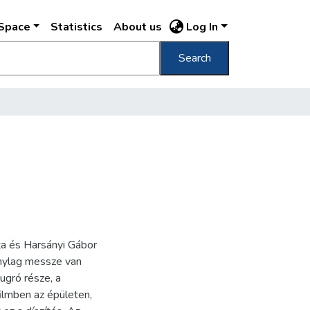
DSpace
Statistics
About us
Log In
Search
a és Harsányi Gábor
onylag messze van
ugró része, a
ilmben az épületen,