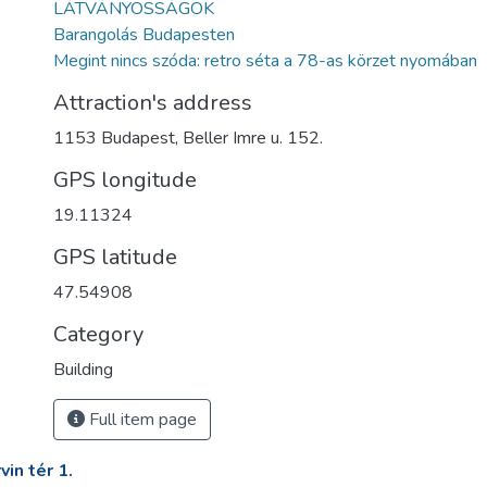
LÁTVÁNYOSSÁGOK
Barangolás Budapesten
Megint nincs szóda: retro séta a 78-as körzet nyomában
Attraction's address
1153 Budapest, Beller Imre u. 152.
GPS longitude
19.11324
GPS latitude
47.54908
Category
Building
Full item page
in tér 1.