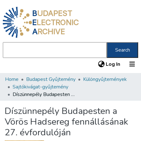
B
UDAPEST
E
LECTRONIC
A
RCHIVE
Search
(current
Log In
Home
Budapest Gyűjtemény
Különgyűjtemények
Communities & Collections
Sajtókivágat-gyűjtemény
All of DSpace
Díszünnepély Budapesten a Vörös Hadsereg fennállásának 27. évfordulóján
Statistics
Díszünnepély Budapesten a
About us
Vörös Hadsereg fennállásának
27. évfordulóján