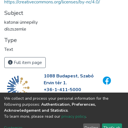
https://creativecommons.org/licenses/by-nc/4.0/
Subject
katonai ünnepély
díszszemle
Type
Text
Full item page
1088 Budapest, Szabó
Ervin tér 1.
+36-1-411-5000
info@fszek.hu
We collect and process your personal information for the
https://fszek.hu
following purposes:
Authentication, Preferences,
Acknowledgement and Statistics
.
To learn more, please read our
privacy policy
.
Customize
Decline
That's ok