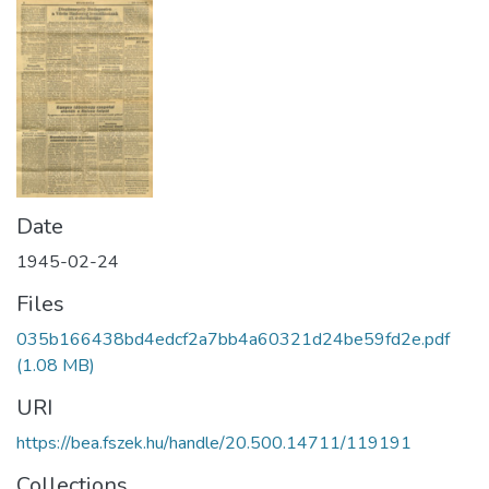
Date
1945-02-24
Files
035b166438bd4edcf2a7bb4a60321d24be59fd2e.pdf
(1.08 MB)
URI
https://bea.fszek.hu/handle/20.500.14711/119191
Collections