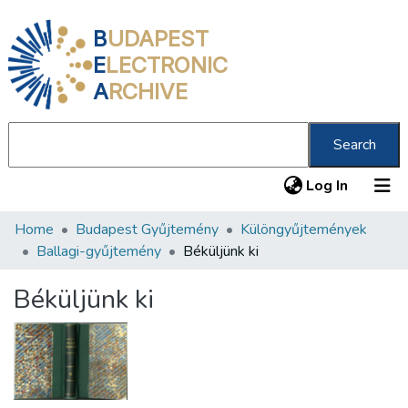
B
UDAPEST
E
LECTRONIC
A
RCHIVE
Search
(current
Log In
Home
Budapest Gyűjtemény
Különgyűjtemények
Communities & Collections
Ballagi-gyűjtemény
Béküljünk ki
All of DSpace
Béküljünk ki
Statistics
About us