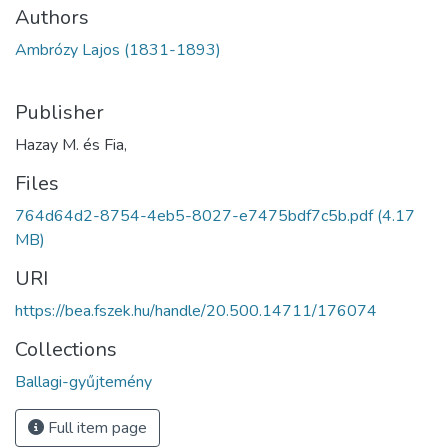
Authors
Ambrózy Lajos (1831-1893)
Publisher
Hazay M. és Fia,
Files
764d64d2-8754-4eb5-8027-e7475bdf7c5b.pdf
(4.17
MB)
URI
https://bea.fszek.hu/handle/20.500.14711/176074
Collections
Ballagi-gyűjtemény
Full item page