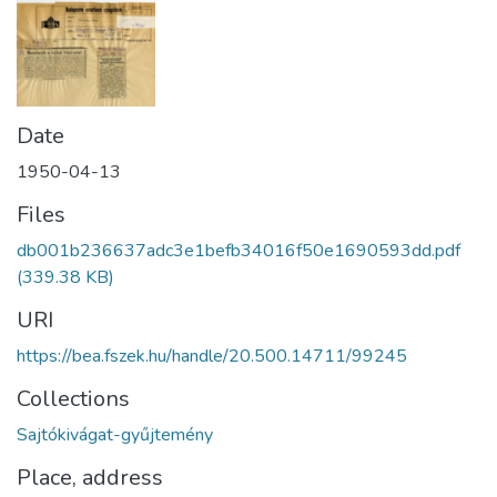
Date
1950-04-13
Files
db001b236637adc3e1befb34016f50e1690593dd.pdf
(339.38 KB)
URI
https://bea.fszek.hu/handle/20.500.14711/99245
Collections
Sajtókivágat-gyűjtemény
Place, address