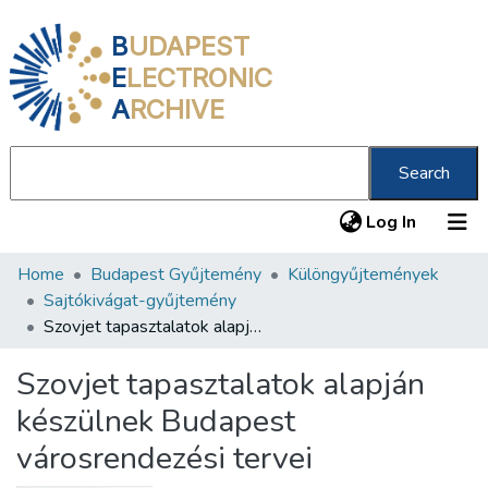
B
UDAPEST
E
LECTRONIC
A
RCHIVE
Search
(current
Log In
Home
Budapest Gyűjtemény
Különgyűjtemények
Communities & Collections
Sajtókivágat-gyűjtemény
All of DSpace
Szovjet tapasztalatok alapján készülnek Budapest városrendezési tervei
Statistics
Szovjet tapasztalatok alapján
About us
készülnek Budapest
városrendezési tervei