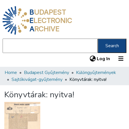
B
UDAPEST
E
LECTRONIC
A
RCHIVE
Search
(current
Log In
Home
Budapest Gyűjtemény
Különgyűjtemények
Communities & Collections
Sajtókivágat-gyűjtemény
Könyvtárak: nyitva!
All of DSpace
Könyvtárak: nyitva!
Statistics
About us