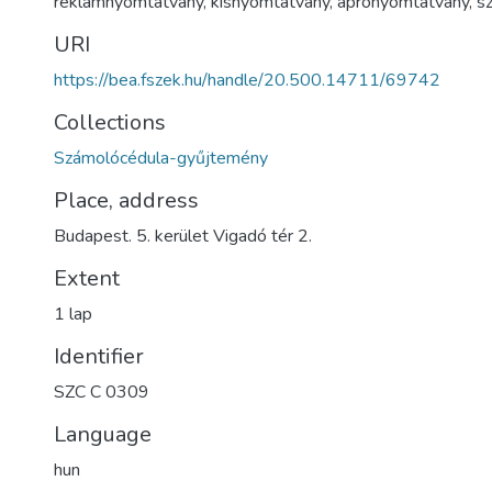
reklámnyomtatvány
,
kisnyomtatvány
,
aprónyomtatvány
,
s
URI
https://bea.fszek.hu/handle/20.500.14711/69742
Collections
Számolócédula-gyűjtemény
Place, address
Budapest. 5. kerület Vigadó tér 2.
Extent
1 lap
Identifier
SZC C 0309
Language
hun