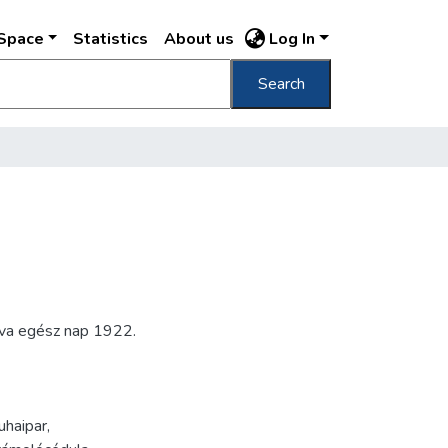
DSpace
Statistics
About us
Log In
Search
tva egész nap 1922.
uhaipar
,