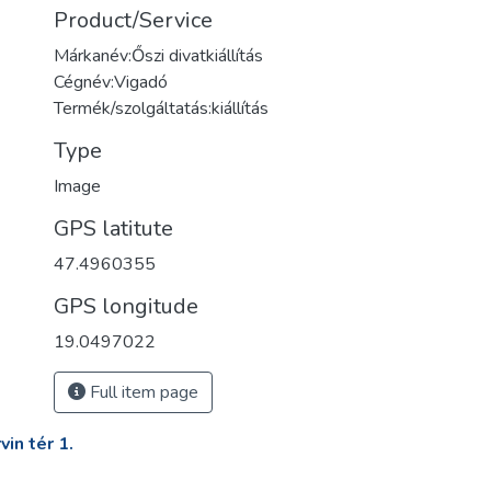
Product/Service
Márkanév:Őszi divatkiállítás
Cégnév:Vigadó
Termék/szolgáltatás:kiállítás
Type
Image
GPS latitute
47.4960355
GPS longitude
19.0497022
Full item page
in tér 1.