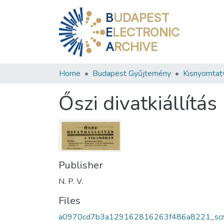
B
UDAPEST
E
LECTRONIC
A
RCHIVE
Home
Budapest Gyűjtemény
Kisnyomtat
Őszi divatkiállítás
Publisher
N. P. V.
Files
a0970cd7b3a129162816263f486a8221_sc