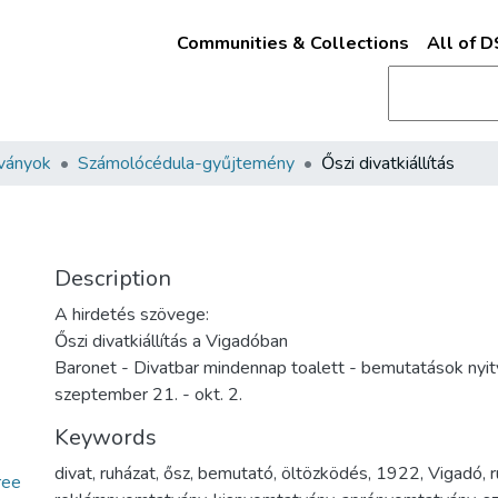
Communities & Collections
All of 
ványok
Számolócédula-gyűjtemény
Őszi divatkiállítás
Description
A hirdetés szövege:
Őszi divatkiállítás a Vigadóban
Baronet - Divatbar mindennap toalett - bemutatások nyi
szeptember 21. - okt. 2.
Keywords
divat
,
ruházat
,
ősz
,
bemutató
,
öltözködés
,
1922
,
Vigadó
,
r
ree