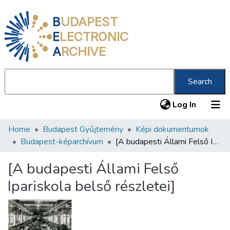
B
UDAPEST
E
LECTRONIC
A
RCHIVE
Search
(current
Log In
Home
Budapest Gyűjtemény
Képi dokumentumok
Communities & Collections
Budapest-képarchívum
[A budapesti Állami Felső Ipariskola belső részletei]
All of DSpace
[A budapesti Állami Felső
Statistics
Ipariskola belső részletei]
About us