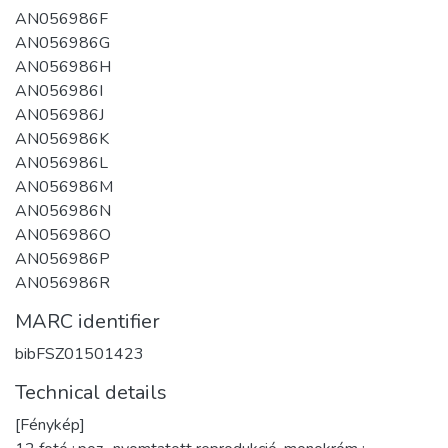
AN056986F
AN056986G
AN056986H
AN056986I
AN056986J
AN056986K
AN056986L
AN056986M
AN056986N
AN056986O
AN056986P
AN056986R
MARC identifier
bibFSZ01501423
Technical details
[Fénykép]