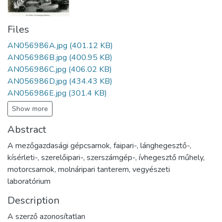
Files
AN056986A.jpg
(401.12 KB)
AN056986B.jpg
(400.95 KB)
AN056986C.jpg
(406.02 KB)
AN056986D.jpg
(434.43 KB)
AN056986E.jpg
(301.4 KB)
Show more
Abstract
A mezőgazdasági gépcsarnok, faipari-, lánghegesztő-,
kísérleti-, szerelőipari-, szerszámgép-, ívhegesztő műhely,
motorcsarnok, molnáripari tanterem, vegyészeti
laboratórium
Description
A szerző azonosítatlan