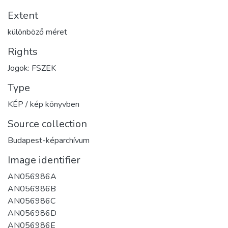
Extent
különböző méret
Rights
Jogok: FSZEK
Type
KÉP / kép könyvben
Source collection
Budapest-képarchívum
Image identifier
AN056986A
AN056986B
AN056986C
AN056986D
AN056986E