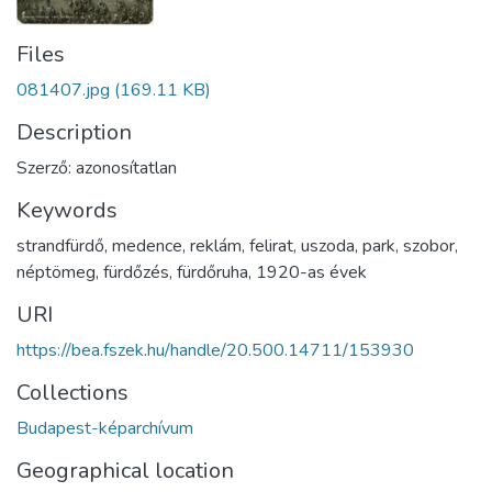
Files
081407.jpg
(169.11 KB)
Description
Szerző: azonosítatlan
Keywords
strandfürdő
,
medence
,
reklám
,
felirat
,
uszoda
,
park
,
szobor
,
néptömeg
,
fürdőzés
,
fürdőruha
,
1920-as évek
URI
https://bea.fszek.hu/handle/20.500.14711/153930
Collections
Budapest-képarchívum
Geographical location