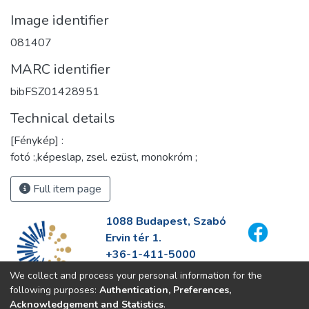
Image identifier
081407
MARC identifier
bibFSZ01428951
Technical details
[Fénykép] :
fotó :,képeslap, zsel. ezüst, monokróm ;
Full item page
1088 Budapest, Szabó
Ervin tér 1.
+36-1-411-5000
info@fszek.hu
We collect and process your personal information for the
https://fszek.hu
following purposes:
Authentication, Preferences,
Acknowledgement and Statistics
.