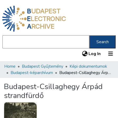
B
UDAPEST
E
LECTRONIC
A
RCHIVE
Search
(current
Log In
Home
Budapest Gyűjtemény
Képi dokumentumok
Communities & Collections
Budapest-képarchívum
Budapest-Csillaghegy Árpád strandfürdő
All of DSpace
Budapest-Csillaghegy Árpád
Statistics
strandfürdő
About us