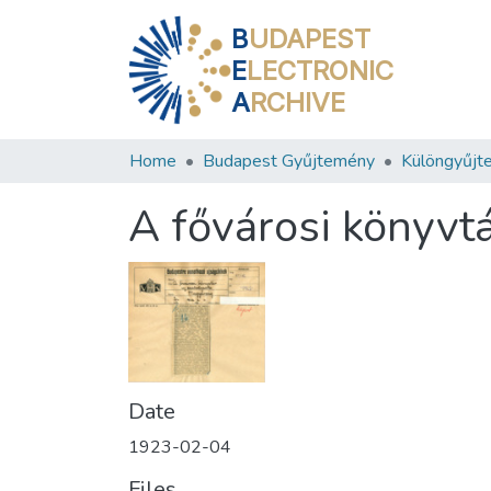
B
UDAPEST
E
LECTRONIC
A
RCHIVE
Home
Budapest Gyűjtemény
Különgyűjt
A fővárosi könyvtá
Date
1923-02-04
Files