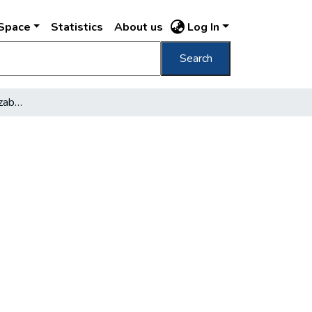
DSpace
Statistics
About us
Log In
Search
A fővárosi könyvtár uj szabályzata