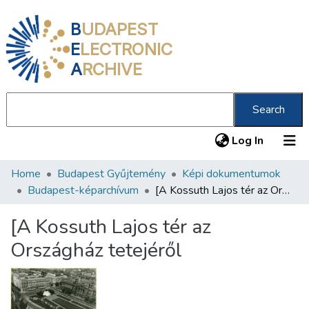
B
UDAPEST
E
LECTRONIC
A
RCHIVE
Search
(current
Log In
Home
Budapest Gyűjtemény
Képi dokumentumok
Communities & Collections
Budapest-képarchívum
[A Kossuth Lajos tér az Országház tetejéről
All of DSpace
[A Kossuth Lajos tér az
Statistics
Országház tetejéről
About us