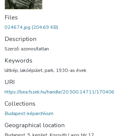
Files
024674.jpg
(204.69 KB)
Description
Szerző: azonosítatlan
Keywords
látkép
,
lakóépület
,
park
,
1930-as évek
URI
https://bea.fszek.hu/handle/20.500.14711/170406
Collections
Budapest-képarchívum
Geographical location
Budapest. 5. kerület. Kossuth Lajos tér 12.