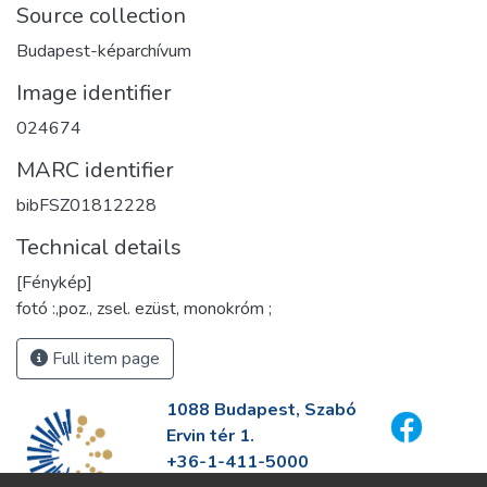
Source collection
Budapest-képarchívum
Image identifier
024674
MARC identifier
bibFSZ01812228
Technical details
[Fénykép]
fotó :,poz., zsel. ezüst, monokróm ;
Full item page
1088 Budapest, Szabó
Ervin tér 1.
+36-1-411-5000