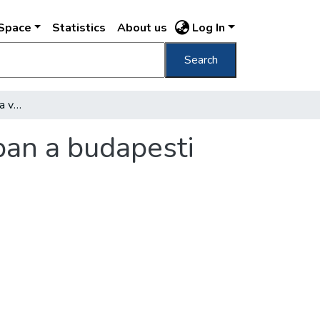
DSpace
Statistics
About us
Log In
Search
Négyszázezer látogatója volt a múlt hónapban a budapesti fürdőknek
ban a budapesti