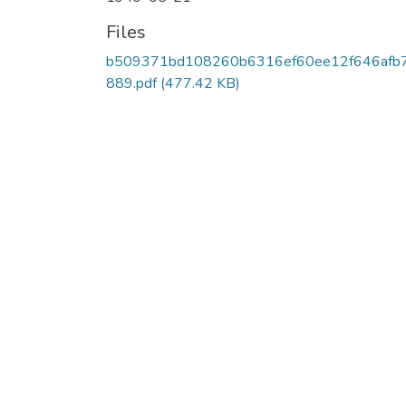
Files
b509371bd108260b6316ef60ee12f646afb
889.pdf
(477.42 KB)