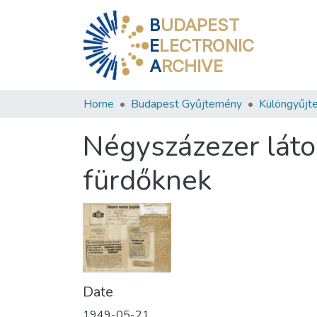
B
UDAPEST
E
LECTRONIC
A
RCHIVE
Home
Budapest Gyűjtemény
Különgyűjt
Négyszázezer láto
fürdőknek
Date
1949-05-21