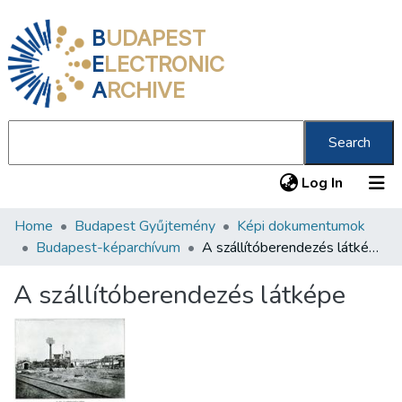
B
UDAPEST
E
LECTRONIC
A
RCHIVE
Search
(current
Log In
Home
Budapest Gyűjtemény
Képi dokumentumok
Communities & Collections
Budapest-képarchívum
A szállítóberendezés látképe
All of DSpace
A szállítóberendezés látképe
Statistics
About us