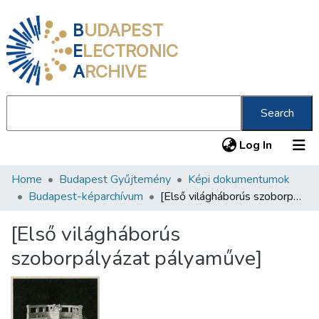
B
UDAPEST
E
LECTRONIC
A
RCHIVE
Search
(current
Log In
Home
Budapest Gyűjtemény
Képi dokumentumok
Communities & Collections
Budapest-képarchívum
[Első világháborús szoborpályázat pályaműve]
All of DSpace
[Első világháborús
Statistics
szoborpályázat pályaműve]
About us