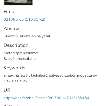
Files
021665.jpg
(118.61 KB)
Abstract
Gipszmű, sikertelen pályázat.
Description
Kartonlapra kasírozva
Szerző azonosítatlan
Keywords
emlékmű
,
első világháború
,
pályázat
,
szobor
,
modelltárgy
,
1920-as évek
URI
https://bea.fszek.hu/handle/20.500.14711/158484