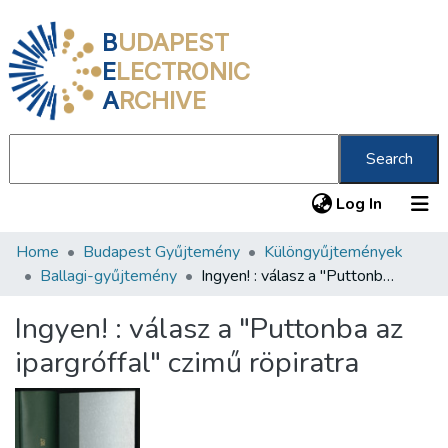
B
UDAPEST
E
LECTRONIC
A
RCHIVE
Search
(current
Log In
Home
Budapest Gyűjtemény
Különgyűjtemények
Communities & Collections
Ballagi-gyűjtemény
Ingyen! : válasz a "Puttonba az ipargróffal" czimű röpiratra
All of DSpace
Ingyen! : válasz a "Puttonba az
Statistics
ipargróffal" czimű röpiratra
About us