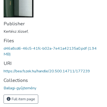
Publisher
Kertész József,
Files
d46a8cd6-46c5-41fc-b02a-7e41a42135a0.pdf
(1.94
MB)
URI
https://bea.fszek.hu/handle/20.500.14711/177239
Collections
Ballagi-gyűjtemény
Full item page