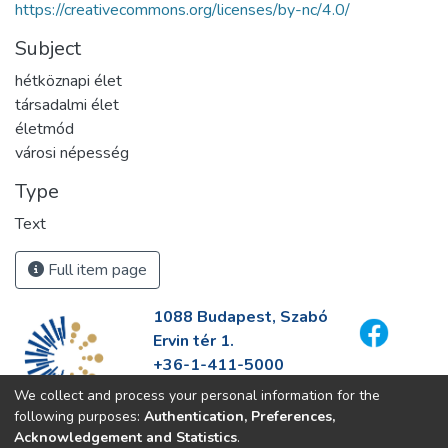
https://creativecommons.org/licenses/by-nc/4.0/
Subject
hétköznapi élet
társadalmi élet
életmód
városi népesség
Type
Text
Full item page
1088 Budapest, Szabó
Ervin tér 1.
+36-1-411-5000
info@fszek.hu
We collect and process your personal information for the
https://fszek.hu
following purposes:
Authentication, Preferences,
Acknowledgement and Statistics
.