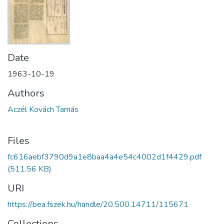
Date
1963-10-19
Authors
Aczél Kovách Tamás
Files
fc616aebf3790d9a1e8baa4a4e54c4002d1f4429.pdf
(511.56 KB)
URI
https://bea.fszek.hu/handle/20.500.14711/115671
Collections