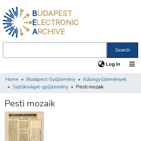
B
UDAPEST
E
LECTRONIC
A
RCHIVE
Search
(current
Log In
Home
Budapest Gyűjtemény
Különgyűjtemények
Communities & Collections
Sajtókivágat-gyűjtemény
Pesti mozaik
All of DSpace
Pesti mozaik
Statistics
About us