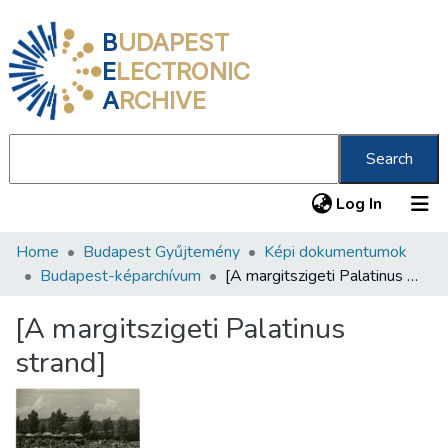
B
UDAPEST
E
LECTRONIC
A
RCHIVE
Search
(current
Log In
Home
Budapest Gyűjtemény
Képi dokumentumok
Communities & Collections
Budapest-képarchívum
[A margitszigeti Palatinus strand]
All of DSpace
[A margitszigeti Palatinus
Statistics
strand]
About us