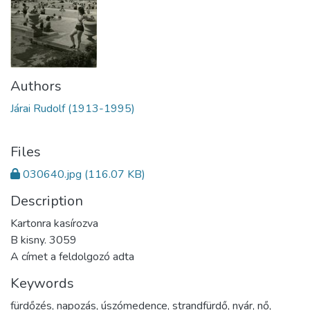
Authors
Járai Rudolf (1913-1995)
Files
030640.jpg
(116.07 KB)
Description
Kartonra kasírozva
B kisny. 3059
A címet a feldolgozó adta
Keywords
fürdőzés
,
napozás
,
úszómedence
,
strandfürdő
,
nyár
,
nő
,