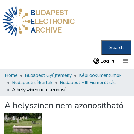
B
UDAPEST
E
LECTRONIC
A
RCHIVE
Search
(current
Log In
Home
Budapest Gyűjtemény
Képi dokumentumok
Communities & Collections
Budapesti sírkertek
Budapest VIII Fiumei út sírkert 1. rész
All of DSpace
A helyszínen nem azonosítható
Statistics
A helyszínen nem azonosítható
About us