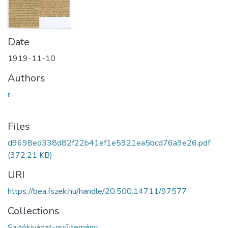
Date
1919-11-10
Authors
r.
Files
d9698ed338d82f22b41ef1e5921ea5bcd76a9e26.pdf
(372.21 KB)
URI
https://bea.fszek.hu/handle/20.500.14711/97577
Collections
Sajtókivágat-gyűjtemény