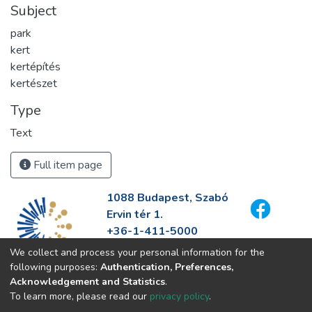
Subject
park
kert
kertépítés
kertészet
Type
Text
Full item page
1088 Budapest, Szabó
Ervin tér 1.
+36-1-411-5000
info@fszek.hu
We collect and process your personal information for the
https://fszek.hu
following purposes:
Authentication, Preferences,
Acknowledgement and Statistics
.
To learn more, please read our
privacy policy
.