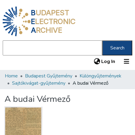
B
UDAPEST
E
LECTRONIC
A
RCHIVE
Search
(current
Log In
Home
Budapest Gyűjtemény
Különgyűjtemények
Communities & Collections
Sajtókivágat-gyűjtemény
A budai Vérmező
All of DSpace
A budai Vérmező
Statistics
About us