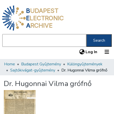
B
UDAPEST
E
LECTRONIC
A
RCHIVE
Search
(current
Log In
Home
Budapest Gyűjtemény
Különgyűjtemények
Communities & Collections
Sajtókivágat-gyűjtemény
Dr. Hugonnai Vilma grófnő
All of DSpace
Dr. Hugonnai Vilma grófnő
Statistics
About us