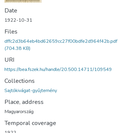
Date
1922-10-31
Files
dffc2d3b64eb4bd62659cc27f00bdfe2d964f42b.pdf
(704.38 KB)
URI
https://bea.fszek.hu/handle/20.500.14711/109549
Collections
Sajtókivágat-gyűjtemény
Place, address
Magyarország
Temporal coverage
1922