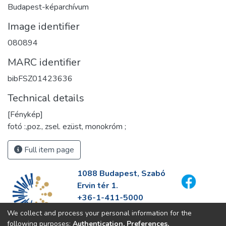
Budapest-képarchívum
Image identifier
080894
MARC identifier
bibFSZ01423636
Technical details
[Fénykép]
fotó :,poz., zsel. ezüst, monokróm ;
Full item page
1088 Budapest, Szabó
Ervin tér 1.
+36-1-411-5000
info@fszek.hu
We collect and process your personal information for the
https://fszek.hu
following purposes:
Authentication, Preferences,