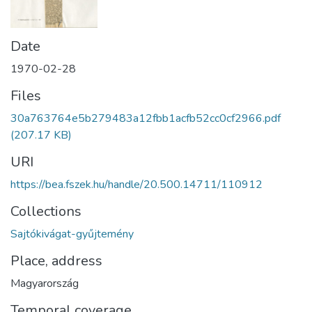
Date
1970-02-28
Files
30a763764e5b279483a12fbb1acfb52cc0cf2966.pdf
(207.17 KB)
URI
https://bea.fszek.hu/handle/20.500.14711/110912
Collections
Sajtókivágat-gyűjtemény
Place, address
Magyarország
Temporal coverage