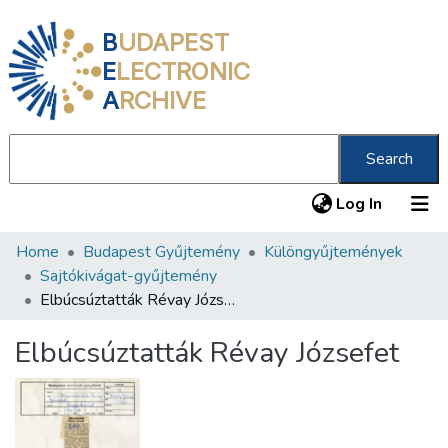
B
UDAPEST
E
LECTRONIC
A
RCHIVE
Search
(current
Log In
Home
Budapest Gyűjtemény
Különgyűjtemények
Communities & Collections
Sajtókivágat-gyűjtemény
All of DSpace
Elbúcsúztatták Révay Józsefet
Statistics
Elbúcsúztatták Révay Józsefet
About us