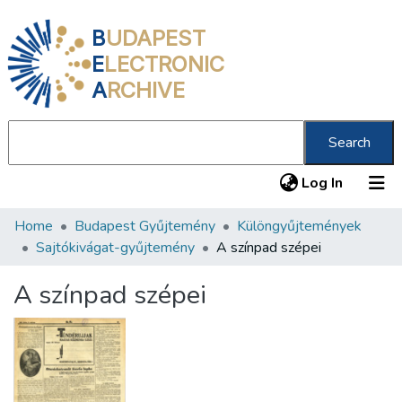
B
UDAPEST
E
LECTRONIC
A
RCHIVE
Search
(current
Log In
Home
Budapest Gyűjtemény
Különgyűjtemények
Communities & Collections
Sajtókivágat-gyűjtemény
A színpad szépei
All of DSpace
A színpad szépei
Statistics
About us