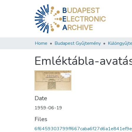
B
UDAPEST
E
LECTRONIC
A
RCHIVE
Home
Budapest Gyűjtemény
Különgyűjt
Emléktábla-avatás
Date
1959-06-19
Files
6f6459303799ff667caba6f27d6a1e841ef9e