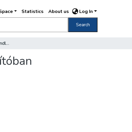
DSpace
Statistics
About us
Log In
Search
Emléktábla-avatás a Landler Jenő Járműjavítóban
ítóban