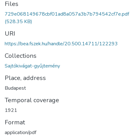
Files
729e068149678cbf01ad8a057a3b7b794542cf7e.pdf
(528.35 KB)
URI
https://bea.fszek.hu/handle/20.500.14711/122293
Collections
Sajtókivágat-gyűjtemény
Place, address
Budapest
Temporal coverage
1921
Format
application/pdf