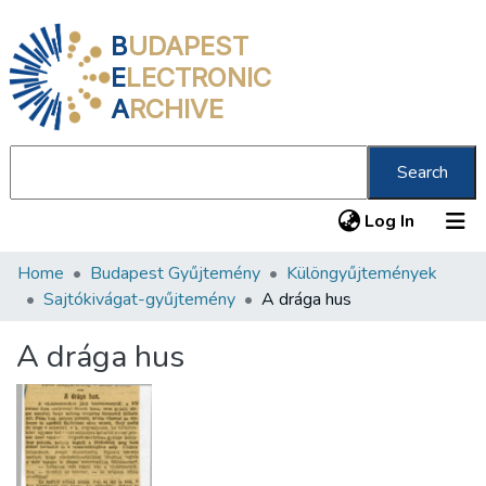
B
UDAPEST
E
LECTRONIC
A
RCHIVE
Search
(current
Log In
Home
Budapest Gyűjtemény
Különgyűjtemények
Communities & Collections
Sajtókivágat-gyűjtemény
A drága hus
All of DSpace
A drága hus
Statistics
About us