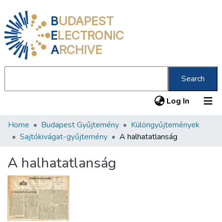
B
UDAPEST
E
LECTRONIC
A
RCHIVE
Search
(current
Log In
Home
Budapest Gyűjtemény
Különgyűjtemények
Communities & Collections
Sajtókivágat-gyűjtemény
A halhatatlanság
All of DSpace
A halhatatlanság
Statistics
About us