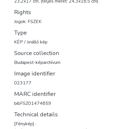
23,2x17 cm, (teljes méret: 24,3x18,5 cm)
Rights
Jogok: FSZEK
Type
KÉP / önálló kép
Source collection
Budapest-képarchívum
Image identifier
023177
MARC identifier
bibFSZ01474859
Technical details
[Fénykép] :