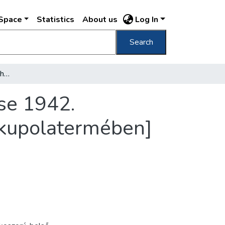
DSpace
Statistics
About us
Log In
Search
[Horthy István kormányzóhelyettes temetése 1942. augusztus 27-én] [ravatal a Parlamentben kupolatermében]
se 1942.
 kupolatermében]