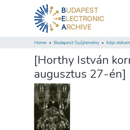
B
UDAPEST
E
LECTRONIC
A
RCHIVE
Home
Budapest Gyűjtemény
Képi doku
[Horthy István ko
augusztus 27-én] 