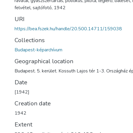
ravatal
,
gyászszertartás
,
politikus
,
pilóta
,
légierő
,
baleset
,
felvétel
,
sajtófotó
,
1942
URI
https://bea.fszek.hu/handle/20.500.14711/159038
Collections
Budapest-képarchívum
Geographical location
Budapest. 5. kerület. Kossuth Lajos tér 1-3. Országház é
Date
[1942]
Creation date
1942
Extent