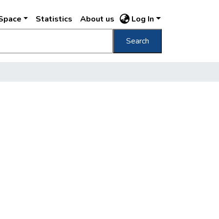
DSpace
Statistics
About us
Log In
Search