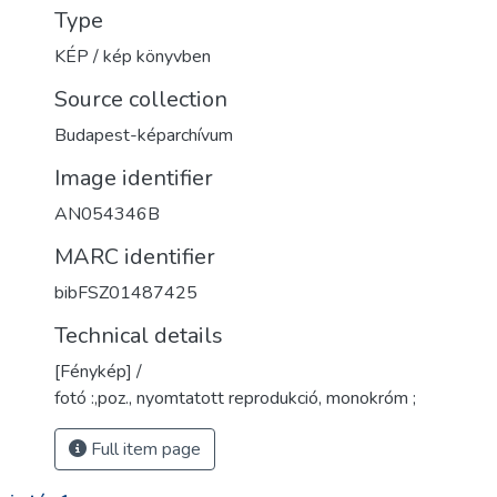
Type
KÉP / kép könyvben
Source collection
Budapest-képarchívum
Image identifier
AN054346B
MARC identifier
bibFSZ01487425
Technical details
[Fénykép] /
fotó :,poz., nyomtatott reprodukció, monokróm ;
Full item page