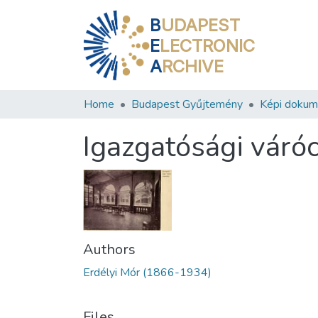
B
UDAPEST
E
LECTRONIC
A
RCHIVE
Home
Budapest Gyűjtemény
Képi doku
Igazgatósági váró
Authors
Erdélyi Mór (1866-1934)
Files