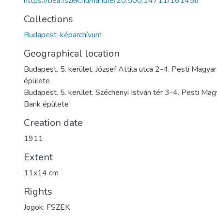
https://bea.fszek.hu/handle/20.500.14711/161456
Collections
Budapest-képarchívum
Geographical location
Budapest. 5. kerület. József Attila utca 2-4. Pesti Magy
épülete
Budapest. 5. kerület. Széchenyi István tér 3-4. Pesti Ma
Bank épülete
Creation date
1911
Extent
11x14 cm
Rights
Jogok: FSZEK