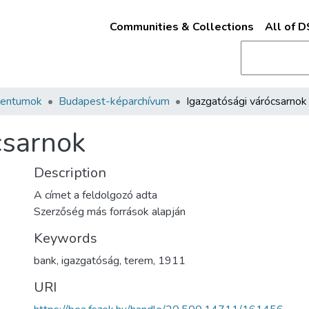
Communities & Collections
All of 
mentumok
Budapest-képarchívum
Igazgatósági várócsarnok
csarnok
Description
A címet a feldolgozó adta
Szerzőség más források alapján
Keywords
bank
,
igazgatóság
,
terem
,
1911
URI