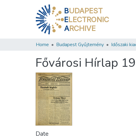
B
UDAPEST
E
LECTRONIC
A
RCHIVE
Home
Budapest Gyűjtemény
Időszaki ki
Fővárosi Hírlap 1
Date