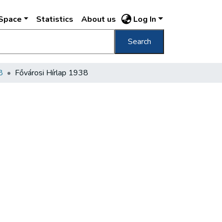
DSpace
Statistics
About us
Log In
Search
8
Fővárosi Hírlap 1938