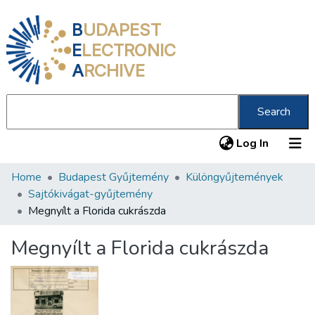
B
UDAPEST
E
LECTRONIC
A
RCHIVE
Search
(current
Log In
Home
Budapest Gyűjtemény
Különgyűjtemények
Communities & Collections
Sajtókivágat-gyűjtemény
All of DSpace
Megnyílt a Florida cukrászda
Statistics
Megnyílt a Florida cukrászda
About us